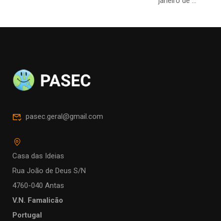
janeiro de …
pasec.geral@gmail.com
Casa das Ideias
Rua João de Deus S/N
4760-040 Antas
V.N. Famalicão
Portugal