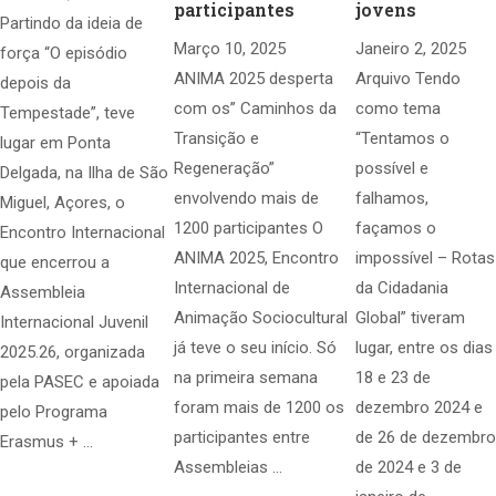
participantes
jovens
Partindo da ideia de
Março 10, 2025
Janeiro 2, 2025
força “O episódio
ANIMA 2025 desperta
Arquivo Tendo
depois da
com os” Caminhos da
como tema
Tempestade”, teve
Transição e
“Tentamos o
lugar em Ponta
Regeneração”
possível e
Delgada, na Ilha de São
envolvendo mais de
falhamos,
Miguel, Açores, o
1200 participantes O
façamos o
Encontro Internacional
ANIMA 2025, Encontro
impossível – Rotas
que encerrou a
Internacional de
da Cidadania
Assembleia
Animação Sociocultural
Global” tiveram
Internacional Juvenil
já teve o seu início. Só
lugar, entre os dias
2025.26, organizada
na primeira semana
18 e 23 de
pela PASEC e apoiada
foram mais de 1200 os
dezembro 2024 e
pelo Programa
participantes entre
de 26 de dezembro
Erasmus + …
Assembleias …
de 2024 e 3 de