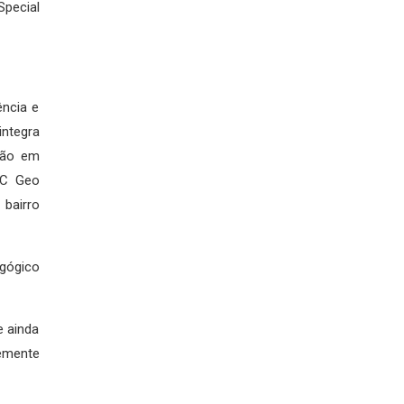
Special
ência e
integra
ção em
SEC Geo
bairro
gógico
e ainda
temente