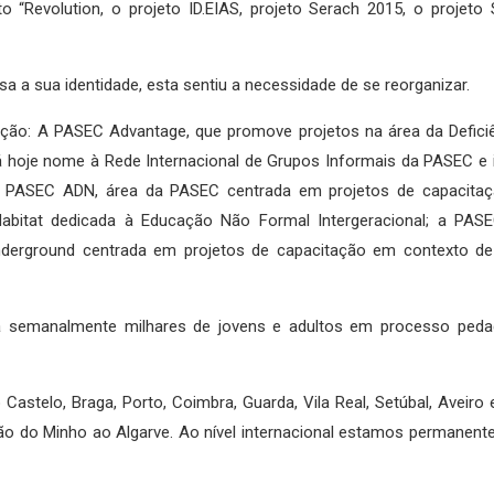
 “Revolution, o projeto ID.EIAS, projeto Serach 2015, o projeto 
 a sua identidade, esta sentiu a necessidade de se reorganizar.
nção: A PASEC Advantage, que promove projetos na área da Defici
á hoje nome à Rede Internacional de Grupos Informais da PASEC e 
a PASEC ADN, área da PASEC centrada em projetos de capacita
C Habitat dedicada à Educação Não Formal Intergeracional; a PA
derground centrada em projetos de capacitação em contexto de 
 semanalmente milhares de jovens e adultos em processo peda
astelo, Braga, Porto, Coimbra, Guarda, Vila Real, Setúbal, Aveiro 
vão do Minho ao Algarve. Ao nível internacional estamos permanen