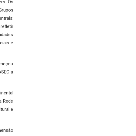
ers. Os
 Grupos
ntrais:
efletir
lidades
ciais e
começou
PASEC a
inental
ra Rede
tural e
imensão