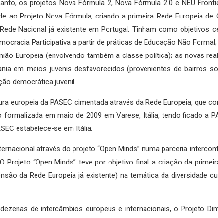
anto, os projetos Nova Fórmula 2, Nova Fórmula 2.0 e NEU Fronti
de ao Projeto Nova Fórmula, criando a primeira Rede Europeia de
 Rede Nacional já existente em Portugal. Tinham como objetivos ce
ocracia Participativa a partir de práticas de Educação Não Formal; r
nião Europeia (envolvendo também a classe política); as novas rea
ania em meios juvenis desfavorecidos (provenientes de bairros so
ção democrática juvenil.
tura europeia da PASEC cimentada através da Rede Europeia, que 
o formalizada em maio de 2009 em Varese, Itália, tendo ficado a 
ASEC estabelece-se em Itália.
ternacional através do projeto “Open Minds” numa parceria intercont
O Projeto “Open Minds” teve por objetivo final a criação da primei
nsão da Rede Europeia já existente) na temática da diversidade cul
, dezenas de intercâmbios europeus e internacionais, o Projeto D