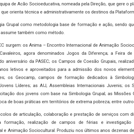
uipa de Acão Socioeducativa, nomeada pela Direção, que gere o p
que orienta técnica e administrativamente os destinos da Platafor
ia Grupal como metodologia base de formação e ação, sendo qu
 a assume também como método.
EC surgem: os Anima – Encontro Internacional de Animação Sociocu
avaleiros, agora denominados Jogos da Diferença; a Feira de
ra do aniversário da PASEC; os Campos de Coesão Grupais, realiza
nos letivos e aproveitados para a admissão dos novos element
ntes; os Geocamp, campos de formação dedicados à Simbolog
vens Líderes; as AIJ, Assembleias Internacionais Juvenis; os S
tação dos jovens com base na Simbologia Grupal; as Missões Or
a de boas práticas em territórios de extrema pobreza; entre outro
los de articulação, colaboração e prestação de serviços com di
a formação, realização de campos de férias e investigação s
e Animação Sociocultural. Produziu nos últimos anos dezenas de