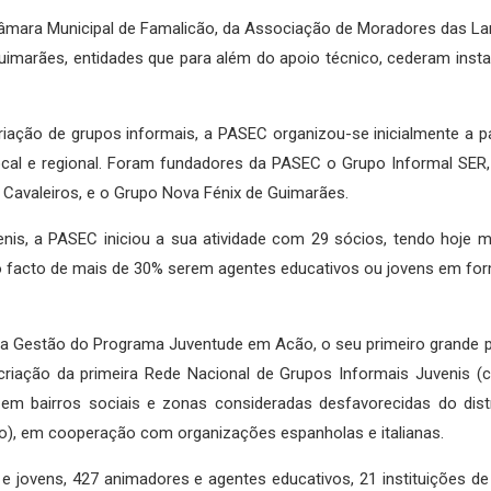
mara Municipal de Famalicão, da Associação de Moradores das La
uimarães, entidades que para além do apoio técnico, cederam inst
iação de grupos informais, a PASEC organizou-se inicialmente a pa
ocal e regional. Foram fundadores da PASEC o Grupo Informal SER,
o Cavaleiros, e o Grupo Nova Fénix de Guimarães.
nis, a PASEC iniciou a sua atividade com 29 sócios, tendo hoje m
é o facto de mais de 30% serem agentes educativos ou jovens em f
 a Gestão do Programa Juventude em Acão, o seu primeiro grande p
riação da primeira Rede Nacional de Grupos Informais Juvenis (
 em bairros sociais e zonas consideradas desfavorecidas do dist
), em cooperação com organizações espanholas e italianas.
 e jovens, 427 animadores e agentes educativos, 21 instituições d