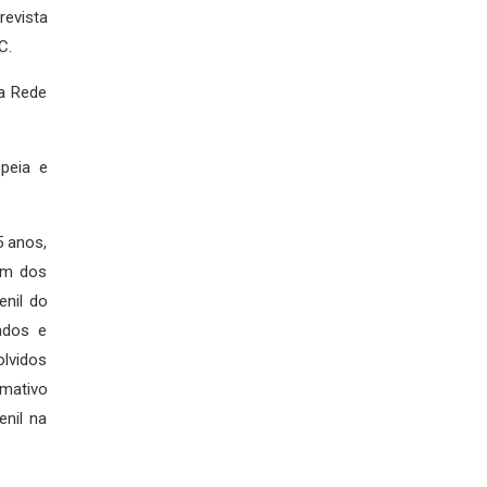
revista
C.
a Rede
peia e
5 anos,
gem dos
enil do
ados e
lvidos
rmativo
enil na