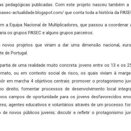
bras pedagógicas publicadas. Com este projeto nasceu também a 
//pasec-actualidade.blogspot.com/ que conta toda a história da PASE
 a Equipa Nacional de Multiplicadores, que passou a coordenar 
aria os grupos PASEC e alguns grupos parceiros.
 novos projetos que viriam a dar uma dimensão nacional, euro
te de Portugal.
artia de uma realidade muito concreta: jovens entre os 13 e os 2
ternato, ou em contexto social de risco, os quais viviam à mar
 pôr em marcha 4 objetivos centrais: promover o protagonismo juv
o direito; fomentar processos de desenvolvimento local integr
vos campos de oportunidade para os jovens desfavorecidos envo
ores, agentes educativos e voluntários através de um processo fo
o de novos públicos juvenis; discutir e refletir o protagonismo juv