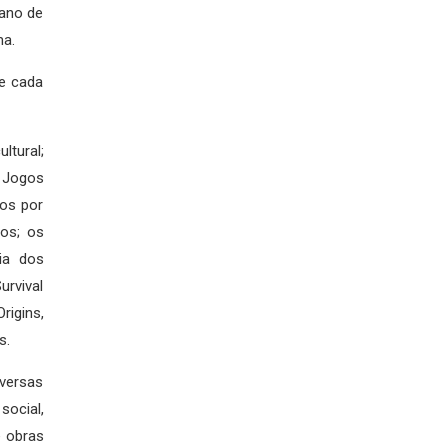
lano de
ma.
e cada
ltural;
 Jogos
dos por
os; os
ia dos
urvival
igins,
s.
versas
ocial,
 obras