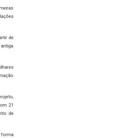
meiras
alações
rtir de
 antiga
ilhares
ormação
rojeto,
com 21
rito de
e forma