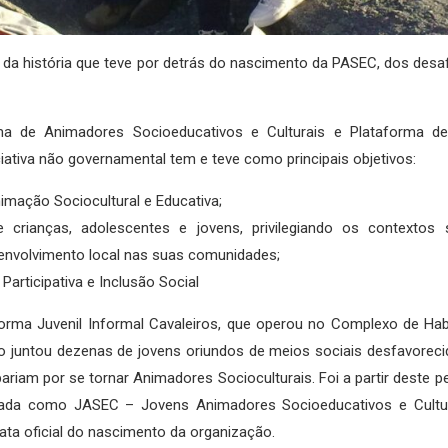
da história que teve por detrás do nascimento da PASEC, dos desa
a de Animadores Socioeducativos e Culturais e Plataforma d
iativa não governamental tem e teve como principais objetivos:
imação Sociocultural e Educativa;
crianças, adolescentes e jovens, privilegiando os contextos s
nvolvimento local nas suas comunidades;
articipativa e Inclusão Social
orma Juvenil Informal Cavaleiros, que operou no Complexo de Ha
po juntou dezenas de jovens oriundos de meios sociais desfavorec
bariam por se tornar Animadores Socioculturais. Foi a partir deste 
nada como JASEC – Jovens Animadores Socioeducativos e Cultur
ata oficial do nascimento da organização.