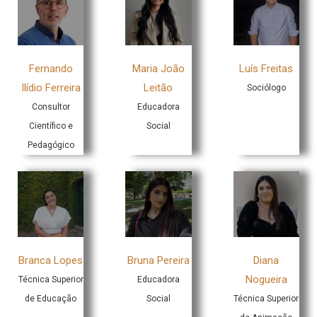
Fernando
Maria João
Luís Freitas
Ilídio Ferreira
Leitão
Sociólogo
Consultor
Educadora
Científico e
Social
Pedagógico
Branca Lopes
Bruna Pereira
Diana
Nogueira
Técnica Superior
Educadora
de Educação
Social
Técnica Superior