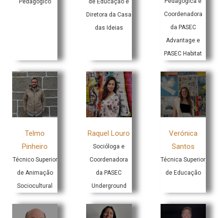
Pedagógica e
Pedagógico
de Educação e
Coordenadora
Diretora da Casa
da PASEC
das Ideias
Advantage e
PASEC Habitat
Telmo
Raquel Louro
Verónica
Pinheiro
Santos
Socióloga e
Técnico Superior
Coordenadora
Técnica Superior
de Animação
da PASEC
de Educação
Sociocultural
Underground