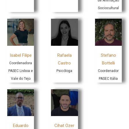
de Animação
Sociocultural
Isabel Filipe
Rafaela
Stefano
Castro
Bottelli
Coordenadora
PASEC Lisboa e
Psicóloga
Coordenador
Vale do Tejo
PASEC Itália
Eduardo
Cihat Ozer