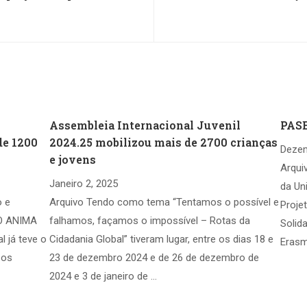
Assembleia Internacional Juvenil
PASE
de 1200
2024.25 mobilizou mais de 2700 crianças
Dezem
e jovens
Arqui
Janeiro 2, 2025
da Un
o e
Arquivo Tendo como tema “Tentamos o possível e
Proje
 O ANIMA
falhamos, façamos o impossível – Rotas da
Solid
l já teve o
Cidadania Global” tiveram lugar, entre os dias 18 e
Erasm
 os
23 de dezembro 2024 e de 26 de dezembro de
2024 e 3 de janeiro de …