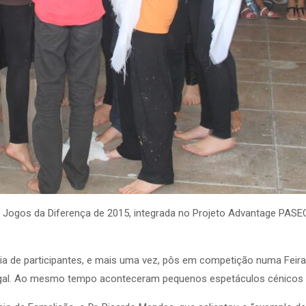
 Jogos da Diferença de 2015, integrada no Projeto Advantage PASEC
a de participantes, e mais uma vez, pôs em competição numa Feira 
rtugal. Ao mesmo tempo aconteceram pequenos espetáculos cénicos