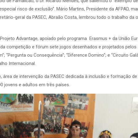
ípio de Famalicão, o Dr. Ricardo Mendes, que salientou o “exemplo 
ecial risco de exclusão”. Mário Martins, Presidente da AFPAD, mani
retário-geral da PASEC, Abraão Costa, lembrou todo o trabalho da 
o Projeto Advantage, apoiado pelo programa Erasmus + da União Eur
e da competição e fórum sete jogos desenhados e projetados pelos 
”; “Pergunta ou Consequência”; “Diference Domino”; e “Circuito Galác
lho Internacional.
 área de intervenção da PASEC dedicada à inclusão e formação de 
 jovens e adultos em três países.