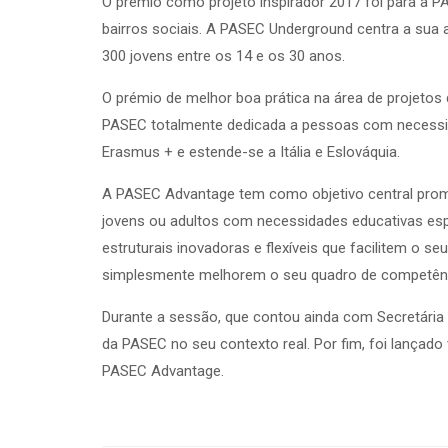
O prémio como projeto inspirador 2017 foi para a
bairros sociais. A PASEC Underground centra a sua 
300 jovens entre os 14 e os 30 anos.
O prémio de melhor boa prática na área de projeto
PASEC totalmente dedicada a pessoas com necessi
Erasmus + e estende-se a Itália e Eslováquia.
A PASEC Advantage tem como objetivo central promo
jovens ou adultos com necessidades educativas espe
estruturais inovadoras e flexíveis que facilitem o 
simplesmente melhorem o seu quadro de competênci
Durante a sessão, que contou ainda com Secretária 
da PASEC no seu contexto real. Por fim, foi lanç
PASEC Advantage.