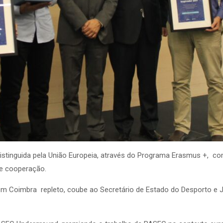
distinguida pela União Europeia, através do Programa Erasmus +, 
 e cooperação.
m Coimbra repleto, coube ao Secretário de Estado do Desporto e J