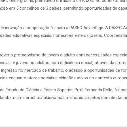
 PASEC Underground, premiando o trabalho da PASEC no contexto e
ação em 5 concelhos de 3 países, permitindo oportunidades de capac
s de inovação e cooperação foi para a PASEC Advantage. A PASEC Ad
dades educativas especiais, nomeadamente os jovens. Coordenada
ver o protagonismo do jovem e adulto com necessidades especiais 
ciais e jovens ou adultos com deficiência social) através da prom
seu ingresso no mercado de trabalho, o acesso a oportunidades de fo
as enquanto atores sociais e cidadãos ativos no contexto europe
de Estado da Ciência e Ensino Superior, Prof. Fernanda Rollo, foi 
ado também uma brochura alusiva aos melhores projetos com destaq