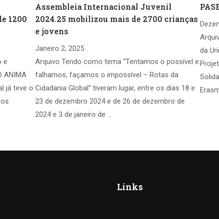
Assembleia Internacional Juvenil
PASE
de 1200
2024.25 mobilizou mais de 2700 crianças
Dezem
e jovens
Arqui
Janeiro 2, 2025
da Un
o e
Arquivo Tendo como tema “Tentamos o possível e
Proje
 O ANIMA
falhamos, façamos o impossível – Rotas da
Solid
l já teve o
Cidadania Global” tiveram lugar, entre os dias 18 e
Erasm
 os
23 de dezembro 2024 e de 26 de dezembro de
2024 e 3 de janeiro de …
Links