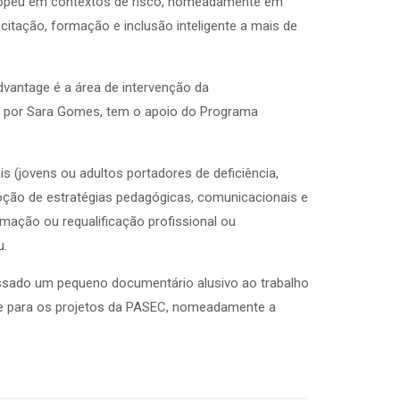
uropeu em contextos de risco, nomeadamente em
itação, formação e inclusão inteligente a mais de
vantage é a área de intervenção da
 por Sara Gomes, tem o apoio do Programa
(jovens ou adultos portadores de deficiência,
oção de estratégias pedagógicas, comunicacionais e
rmação ou requalificação profissional ou
u.
passado um pequeno documentário alusivo ao trabalho
ue para os projetos da PASEC, nomeadamente a