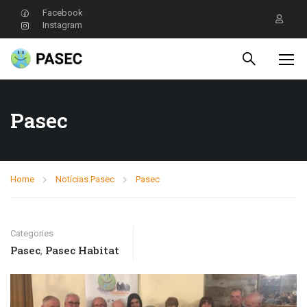
Facebook
Instagram
Pasec
Home
Notícias Pasec
Pasec
Categories
Pasec
Pasec Habitat
,