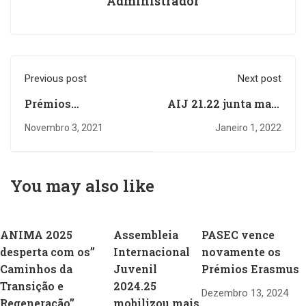
Administrador
Previous post
Next post
Prémios
AIJ 21.22 junta mais
Multiplicadores
de 1200 jovens para
Novembro 3, 2021
Janeiro 1, 2022
destacam jovens
encontrar “Novas
inspiradores
Formulas para
mudar o mundo…”
You may also like
ANIMA 2025
Assembleia
PASEC vence
desperta com os”
Internacional
novamente os
Caminhos da
Juvenil
Prémios Erasmus
Transição e
2024.25
Dezembro 13, 2024
Regeneração”
mobilizou mais