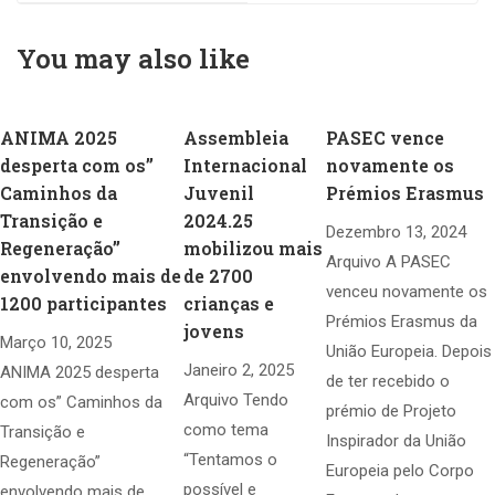
lema da AIJ 2022
You may also like
ANIMA 2025
Assembleia
PASEC vence
desperta com os”
Internacional
novamente os
Caminhos da
Juvenil
Prémios Erasmus
Transição e
2024.25
Dezembro 13, 2024
Regeneração”
mobilizou mais
Arquivo A PASEC
envolvendo mais de
de 2700
venceu novamente os
1200 participantes
crianças e
Prémios Erasmus da
jovens
Março 10, 2025
União Europeia. Depois
Janeiro 2, 2025
ANIMA 2025 desperta
de ter recebido o
Arquivo Tendo
com os” Caminhos da
prémio de Projeto
como tema
Transição e
Inspirador da União
“Tentamos o
Regeneração”
Europeia pelo Corpo
possível e
envolvendo mais de