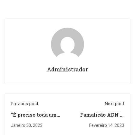
Administrador
Previous post
Next post
”É preciso toda uma
Famalicão ADN já
aldeia para educar
envolveu mais de
Janeiro 30, 2023
Fevereiro 14, 2023
uma criança” foi o
500 participantes