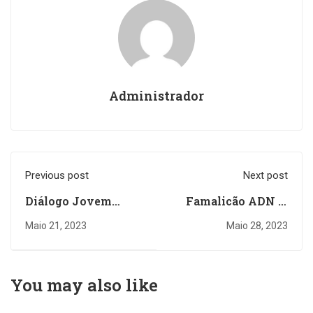
Administrador
Previous post
Next post
Diálogo Jovem
Famalicão ADN já
sobre “Caminhos
chegou a mais de
Maio 21, 2023
Maio 28, 2023
para mudar o
1500 pessoas
mundo” chegou a
mais de 400 jovens
You may also like